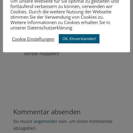
Um unsere Webseite für Sie optimal zu gestalten und
fortlaufend verbessern zu können, verwenden wir
Cookies. Durch die weitere Nutzung der Webseite
stimmen Sie der Verwendung von Cookies zu.
Weitere Informationen zu Cookies erhalten Sie in
unserer Datenschutzerklärung
Noch keine Idee für Ostern? dann hop
Cookie Einstellungen
OK, Einverstanden!
hop einfach bei Thiveßen & Eschdorf
vorbei hoppeln!
Kommentar absenden
Du musst
angemeldet
sein, um einen Kommentar
abzugeben.