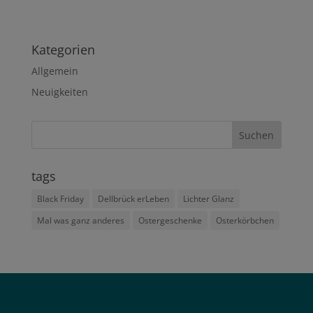
Kategorien
Allgemein
Neuigkeiten
tags
Black Friday
Dellbrück erLeben
Lichter Glanz
Mal was ganz anderes
Ostergeschenke
Osterkörbchen