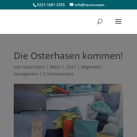
0221-1681 3355
info@raum.team
Die Osterhasen kommen!
von
raum.team
|
März 1, 2021
|
Allgemein
,
Neuigkeiten
|
0 Kommentare