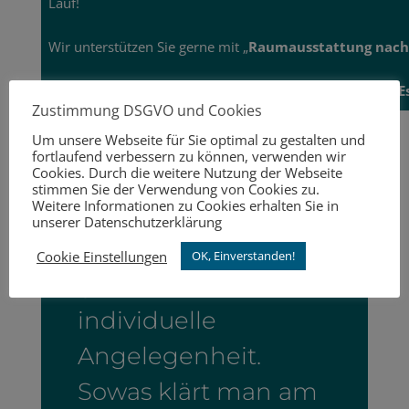
Lauf!
Wir unterstützen Sie gerne mit „
Raumausstattung nac
In diesem Sinne: Herzlich willkommen bei
Thiveßen & Es
Zustimmung DSGVO und Cookies
Um unsere Webseite für Sie optimal zu gestalten und
fortlaufend verbessern zu können, verwenden wir
Cookies. Durch die weitere Nutzung der Webseite
stimmen Sie der Verwendung von Cookies zu.
Weitere Informationen zu Cookies erhalten Sie in
unserer Datenschutzerklärung
Wohnraumgestaltun
Cookie Einstellungen
OK, Einverstanden!
g ist immer eine sehr
individuelle
Angelegenheit.
Sowas klärt man am