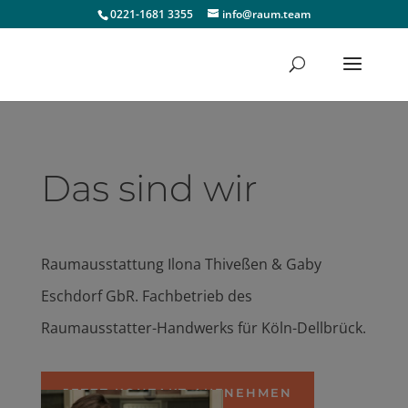
0221-1681 3355
info@raum.team
Das sind wir
Raumausstattung Ilona Thiveßen & Gaby
Eschdorf GbR. Fachbetrieb des
Raumausstatter-Handwerks für Köln-Dellbrück.
JETZT KONTAKT AUFNEHMEN