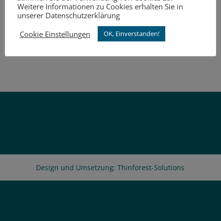
Weitere Informationen zu Cookies erhalten Sie in
Wir dekorieren gerade unsere Webseite um
unserer Datenschutzerklärung
und sind demnächst in neuem Glanz wieder für
Cookie Einstellungen
OK, Einverstanden!
Sie da.
Design und Umsetzung: Thinforest-Solutions